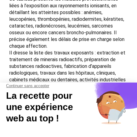
liées à l’exposition aux rayonnements ionisants, en
détaillant les atteintes possibles : anémies,
leucopénies, thrombopénies, radiodermites, kératites,
cataractes, radionécroses, leucémies, sarcomes
osseux ou encore cancers broncho-pulmonaires. Il
précise également les délais de prise en charge selon
chaque affection.
Il dresse la liste des travaux exposants : extraction et
traitement de minerais radioactifs, préparation de
substances radioactives, fabrication d’appareils
radiologiques, travaux dans les hôpitaux, cliniques,
cabinets médicaux ou dentaires, activités industrielles
et commerciales utilisant des rayons X ou des
substances radioactives. Ce document constitue une
base complète pour les professionnels confrontés à la
gestion du risque ionisant.
Download the PDF file .