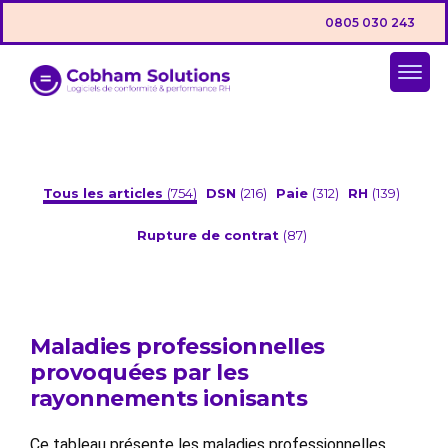
0805 030 243
Tous les articles
(754)
DSN
(216)
Paie
(312)
RH
(139)
Rupture de contrat
(87)
Maladies professionnelles
provoquées par les
rayonnements ionisants
Ce tableau présente les maladies professionnelles