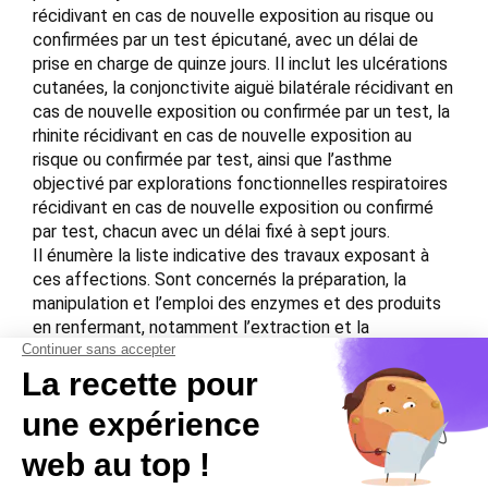
récidivant en cas de nouvelle exposition au risque ou
confirmées par un test épicutané, avec un délai de
prise en charge de quinze jours. Il inclut les ulcérations
cutanées, la conjonctivite aiguë bilatérale récidivant en
cas de nouvelle exposition ou confirmée par un test, la
rhinite récidivant en cas de nouvelle exposition au
risque ou confirmée par test, ainsi que l’asthme
objectivé par explorations fonctionnelles respiratoires
récidivant en cas de nouvelle exposition ou confirmé
par test, chacun avec un délai fixé à sept jours.
Il énumère la liste indicative des travaux exposant à
ces affections. Sont concernés la préparation, la
manipulation et l’emploi des enzymes et des produits
en renfermant, notamment l’extraction et la
purification des enzymes d’origine animale, végétale,
bactérienne ou fongique, ainsi que la fabrication et le
conditionnement de détergents renfermant des
enzymes.
Download the PDF file .