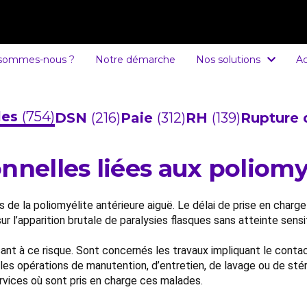
 sommes-nous ?
Notre démarche
Nos solutions
Ac
cles
(754)
DSN
(216)
Paie
(312)
RH
(139)
Rupture 
nnelles liées aux poliomy
 de la poliomyélite antérieure aiguë. Le délai de prise en charge
 sur l’apparition brutale de paralysies flasques sans atteinte se
osant à ce risque. Sont concernés les travaux impliquant le con
s les opérations de manutention, d’entretien, de lavage ou de sté
services où sont pris en charge ces malades.