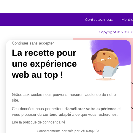
Contactez-nous
Mentio
Copyright © 2026 Co
Qui sommes-nous ?
Notre démarche
Nos solutions
Actualités
Lecteur DSN by Cob
Contactez-nous
DSN by Cobham
Paie by Cobham
Se connecter
RH by Cobham
Rupture by Cobham
Rupture by Cobham
RH by Cobham
Lecteur DSN by Cob