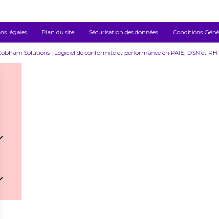
ns légales
Plan du site
Sécurisation des données
Conditions Généra
bham Solutions | Logiciel de conformité et performance en PAIE, DSN et RH – 
ham
ham