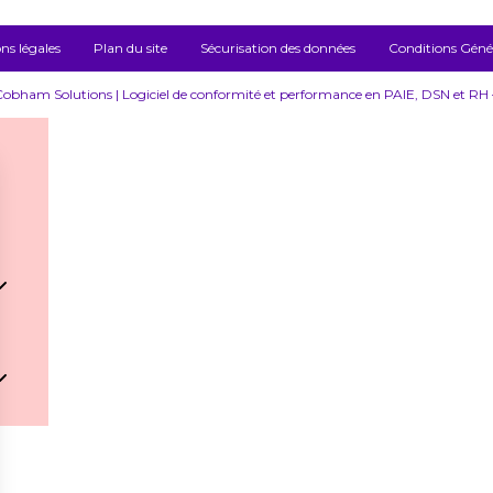
ns légales
Plan du site
Sécurisation des données
Conditions Généra
bham Solutions | Logiciel de conformité et performance en PAIE, DSN et RH – 
ham
ham