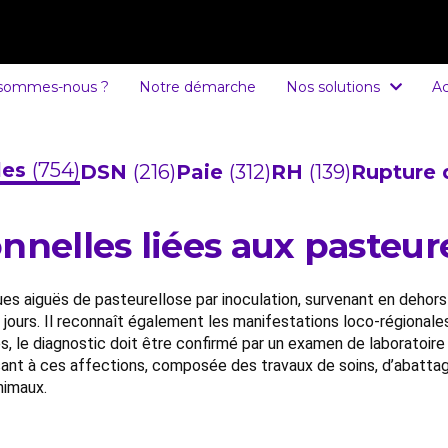
 sommes-nous ?
Notre démarche
Nos solutions
Ac
cles
(754)
DSN
(216)
Paie
(312)
RH
(139)
Rupture 
nnelles liées aux pasteur
ques aiguës de pasteurellose par inoculation, survenant en deho
t jours. Il reconnaît également les manifestations loco-régionales
, le diagnostic doit être confirmé par un examen de laboratoire
osant à ces affections, composée des travaux de soins, d’abattag
nimaux.