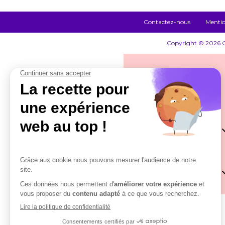
Contactez-nous
Mentio
Copyright © 2026 Co
Qui sommes-nous ?
Notre démarche
Nos solutions
Actualités
Lecteur DSN by Cob
Contactez-nous
DSN by Cobham
Paie by Cobham
Se connecter
RH by Cobham
Rupture by Cobham
Rupture by Cobham
RH by Cobham
Lecteur DSN by Cob