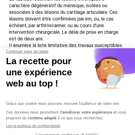
caractère dégénératif du ménisque, isolées ou
associées à des lésions du cartilage articulaire. Ces
lésions doivent être confirmées par irm, ou, le cas
échéant, par arthroscanner, ou au cours d’une
intervention chirurgicale. Le délai de prise en charge
est de deux ans.
Il énumère la liste limitative des travaux susceptibles
de provoquer ces lésions. Sont visés les travaux
comportant des efforts ou des ports de charges
exécutés habituellement en position agenouillée ou
accroupie.
Download the PDF file .
Contactez-nous
Mentions légales
Plan du site
Sécurisation des données
Conditions Générales de Vente et d’Utilisation