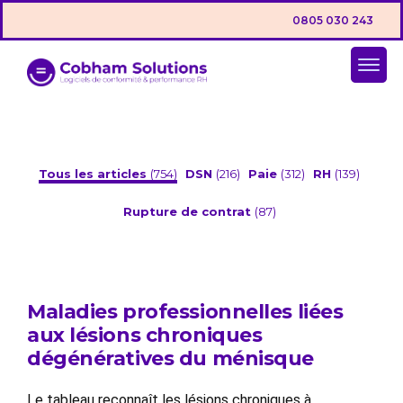
0805 030 243
Tous les articles
(754)
DSN
(216)
Paie
(312)
RH
(139)
Rupture de contrat
(87)
Maladies professionnelles liées
aux lésions chroniques
dégénératives du ménisque
Le tableau reconnaît les lésions chroniques à