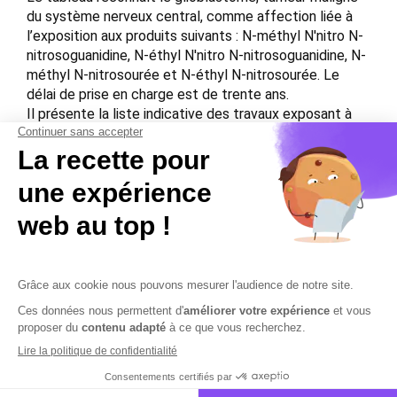
du système nerveux central, comme affection liée à
l’exposition aux produits suivants : N-méthyl N′nitro N-
nitrosoguanidine, N-éthyl N′nitro N-nitrosoguanidine, N-
méthyl N-nitrosourée et N-éthyl N-nitrosourée. Le
délai de prise en charge est de trente ans.
Il présente la liste indicative des travaux exposant à
ce risque, à savoir la fabrication et le conditionnement
de ces substances, ainsi que leur utilisation dans les
laboratoires de génie génétique, de biologie cellulaire,
de recherche en mutagénèse ou en cancérologie.
Download the PDF file .
Contactez-nous
Mentions légales
Plan du site
Sécurisation des données
Conditions Générales de Vente et d’Utilisation
Copyright © 2026 Cobham Solutions | Logiciel de conformité et