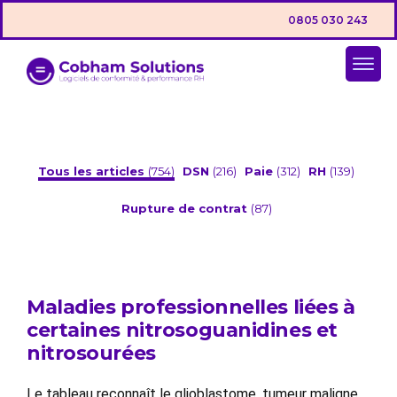
0805 030 243
Tous les articles
(754)
DSN
(216)
Paie
(312)
RH
(139)
Rupture de contrat
(87)
Maladies professionnelles liées à
certaines nitrosoguanidines et
nitrosourées
Le tableau reconnaît le glioblastome, tumeur maligne