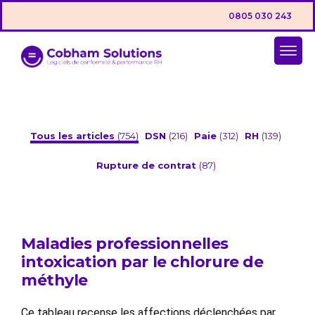
0805 030 243
Tous les articles
(754)
DSN
(216)
Paie
(312)
RH
(139)
Rupture de contrat
(87)
Maladies professionnelles
intoxication par le chlorure de
méthyle
Ce tableau recense les affections déclenchées par