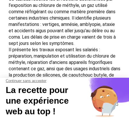
l’exposition au chlorure de méthyle, un gaz utilisé
comme réfrigérant ou comme matière première dans
certaines industries chimiques. Il identifie plusieurs
manifestations : vertiges, amnésie, amblyopie, ataxie
et accidents aigus pouvant aller jusqu’au délire ou au
coma. Les délais de prise en charge varient de trois à
sept jours selon les symptômes.
Il présente les travaux exposant les salariés :
préparation, manipulation et utilisation du chlorure de
méthyle, réparation d’anciens appareils frigorifiques
contenant ce gaz, ainsi que des usages industriels dans
la production de silicones, de caoutchouc butyle, de
biocides ou de solvants d’extraction. Le document
décrit également les données toxicologiques, les voies
d’absorption, les professions exposées et les tableaux
cliniques associés.
Download the PDF file .