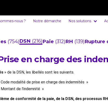
sommes-nous ?
Notre démarche
Nos solutions
Ac
DSN
(216)
cles
(754)
Paie
(312)
RH
(139)
Rupture 
 Prise en charge des inde
és
» de la DSN, les libellés sont les suivants.
» Code modalité de prise en charge des indemnités »
» Montant de l’indemnité »
lème de conformité de la paie, de la DSN, des processus RH