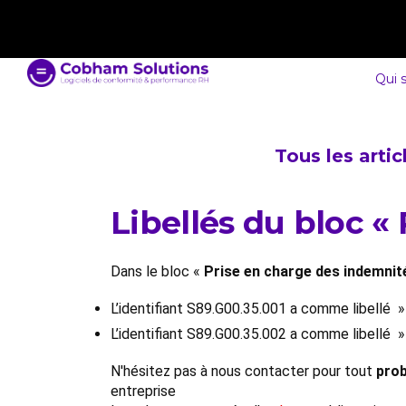
contact@cobham-solutions.com
0805 030 243
Qui 
Tous les arti
Libellés du bloc «
Dans le bloc «
Prise en charge des indemnit
L’identifiant S89.G00.35.001 a comme libellé 
L’identifiant S89.G00.35.002 a comme libellé 
N'hésitez pas à nous contacter pour tout
prob
entreprise