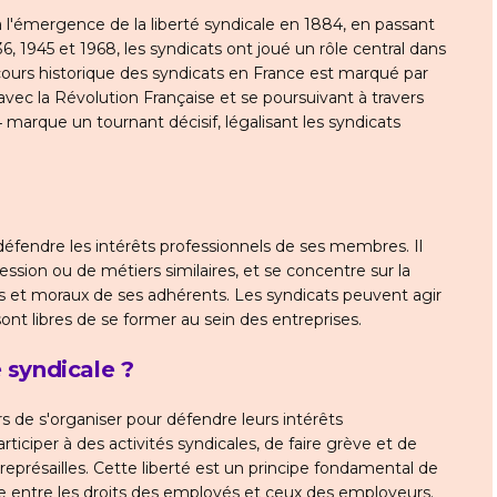
'à l'émergence de la liberté syndicale en 1884, en passant
6, 1945 et 1968, les syndicats ont joué un rôle central dans
arcours historique des syndicats en France est marqué par
 avec la Révolution Française et se poursuivant à travers
4 marque un tournant décisif, légalisant les syndicats
défendre les intérêts professionnels de ses membres. Il
sion ou de métiers similaires, et se concentre sur la
els et moraux de ses adhérents. Les syndicats peuvent agir
ont libres de se former au sein des entreprises.
 syndicale ?
rs de s'organiser pour défendre leurs intérêts
articiper à des activités syndicales, de faire grève et de
représailles. Cette liberté est un principe fondamental de
ibre entre les droits des employés et ceux des employeurs.