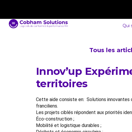
contact@cobham-solutions.com
0805 030 243
Qui
Tous les arti
Innov’up Expérime
territoires
Cette aide consiste en: Solutions innovantes q
franciliens.
Les projets ciblés répondent aux priorités ide
Éco-construction ;
Mobilité et logistique durables ;
Déchets et économie circulaire ;