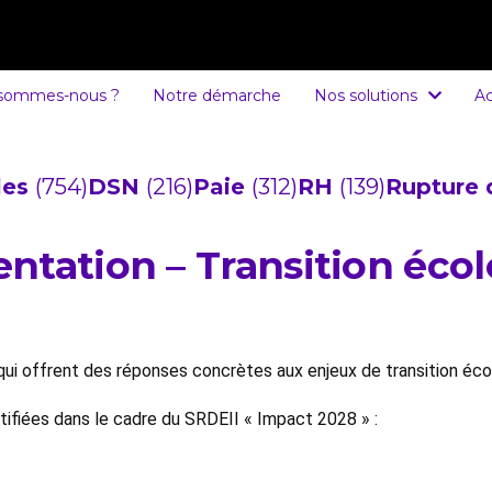
 sommes-nous ?
Notre démarche
Nos solutions
Ac
cles
(754)
DSN
(216)
Paie
(312)
RH
(139)
Rupture 
ntation – Transition éco
ui offrent des réponses concrètes aux enjeux de transition écol
ntifiées dans le cadre du SRDEII « Impact 2028 » :