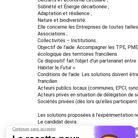
Sobriété et Énergie décarbonée ;
Adaptation et résilience ;
Nature et biodiversité. .
Elle concerne les Entreprises de toutes tailles
Associations ;
Collectivités – Institutions..
Objectif de l’aide: Accompagner les TPE, PME 
écologique des territoires franciliens.
Ce dispositif fait l’objet d’un partenariat entre
Habiter le Futur ».
Conditions de l’aide: Les solutions doivent êtr
francilien :
Acteurs publics locaux (communes, EPCI, syndic
Acteurs privés en situation de délégation de se
Sociétés privées (dès lors qu’elles participent 
Les solutions proposées à l’expérimentation ne
Le candidat devra :
posséder au moins un établissement sur le territ
démontrer la capacité financière de mener à bi