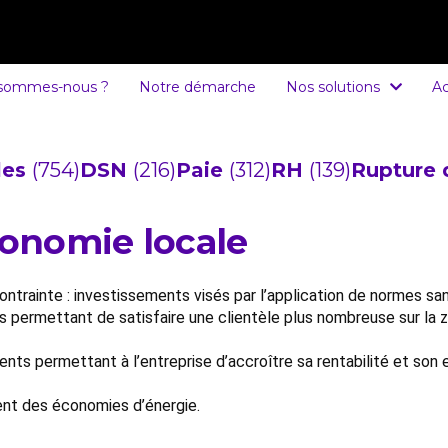
 sommes-nous ?
Notre démarche
Nos solutions
Ac
cles
(754)
DSN
(216)
Paie
(312)
RH
(139)
Rupture 
conomie locale
trainte : investissements visés par l’application de normes sani
permettant de satisfaire une clientèle plus nombreuse sur la zon
nts permettant à l’entreprise d’accroître sa rentabilité et son e
nt des économies d’énergie.