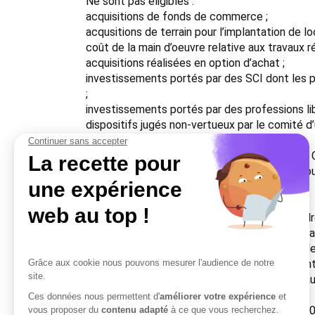
Ne sont pas éligibles :
acquisitions de fonds de commerce ;
acqusitions de terrain pour l’implantation de lo
coût de la main d’oeuvre relative aux travaux ré
acquisitions réalisées en option d’achat ;
investissements portés par des SCI dont les pa
;
investissements portés par des professions li
dispositifs jugés non-vertueux par le comité d’
Elle concerne les Entreprises :
situées sur le territoire de la Communauté de
ayant repris, créé ou développé une activité o
industrielles sont également éligibles.
Les entreprises en difficulté peuvent prétendre
Sont également éligibles les associations à 
Ne sont pas éligibles les exploitations agricole
Objectif de l’aide: Favoriser les investissemen
d’accompagnement départementaux, régionau
Conditions de l’aide:
Montant de l’aide: Subvention représentant 10 %