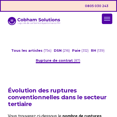
0805 030 243
Tous les articles
(754)
DSN
(216)
Paie
(312)
RH
(139)
Rupture de contrat
(87)
Évolution des ruptures
conventionnelles dans le secteur
tertiaire
Vous trouverez ci-dessous le
nombre de ruptures