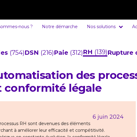
sommes-nous ?
Notre démarche
Nos solutions
Ac
RH
(139)
cles
(754)
DSN
(216)
Paie
(312)
Rupture 
automatisation des proces
t conformité légale
6 juin 2024
es processus RH sont devenues des éléments
chant à améliorer leur efficacité et compétitivité.