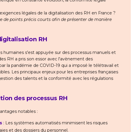
ique en constante évolution, la conformité légale
 exigences légales de la digitalisation des RH en France ?
e de points précis courts afin de présenter de manière
digitalisation RH
es humaines s'est appuyée sur des processus manuels et
 des RH a pris son essor avec l'avènement des
par la pandémie de COVID-19 qui a imposé le télétravail et
bles. Les principaux enjeux pour les entreprises françaises
gestion des talents et la conformité avec les régulations
sation des processus RH
vantages notables :
s
: Les systèmes automatisés minimisent les risques
aies et des dossiers du personnel.