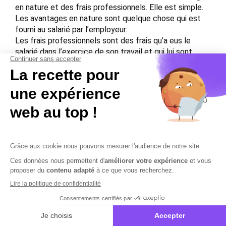
en nature et des frais professionnels. Elle est simple.
Les avantages en nature sont quelque chose qui est
fourni au salarié par l’employeur.
Les frais professionnels sont des frais qu’a eus le
salarié dans l’exercice de son travail et qui lui sont
remboursés par son employeur.
Il en résulte que les frais professionnels ne sont ni de
la rémunération ni soumis aux charges sociales, à
l’interface des avantages en nature.
Contactez-nous
Mentions légales
Plan du site
Sécurisation des données
Conditions Générales de Vente et d’Utilisation
Copyright © 2026 Cobham Solutions | Logiciel de conformité et
performance en PAIE, DSN et RH – Tous droits réservés