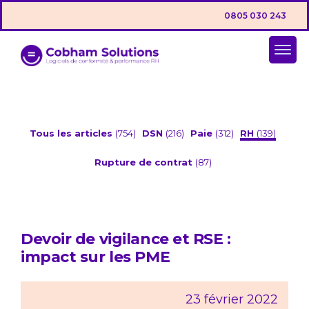
0805 030 243
Tous les articles
(754)
DSN
(216)
Paie
(312)
RH
(139)
Rupture de contrat
(87)
Devoir de vigilance et RSE :
impact sur les PME
23 février 2022