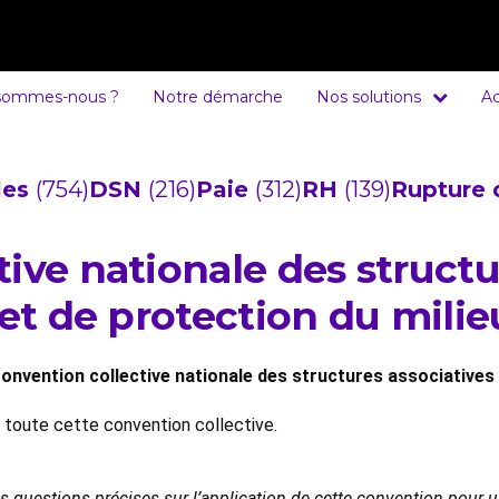
sommes-nous ?
Notre démarche
Nos solutions
Ac
cles
(754)
DSN
(216)
Paie
(312)
RH
(139)
Rupture 
ive nationale des structu
 et de protection du mili
onvention collective nationale des structures associatives 
e toute cette convention collective.
es questions précises sur l’application de cette convention pour