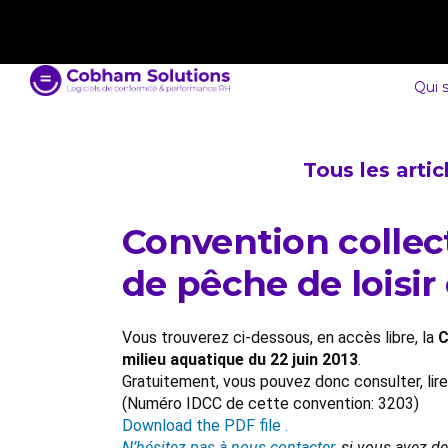
contact@cobham-solutions.com
0805 030 243
Qui 
Tous les arti
Convention collect
de pêche de loisir
Vous trouverez ci-dessous, en accès libre, la
C
milieu aquatique du 22 juin 2013
.
Gratuitement, vous pouvez donc consulter, lir
(Numéro IDCC de cette convention: 3203)
Download the PDF file .
N’hésitez pas à nous contacter
, si vous avez d