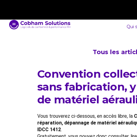
contact@cobham-solutions.com
0805 030 243
Qui 
Tous les arti
Convention collect
sans fabrication, 
de matériel aéraul
Vous trouverez ci-dessous, en accès libre, la
C
réparation, dépannage de matériel aérauliqu
IDCC 1412
.
Gratuitement, vous pouvez donc consulter, lir