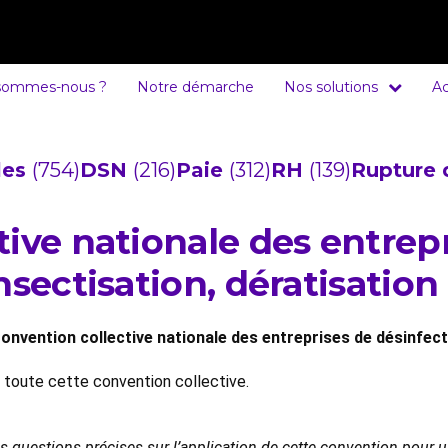
sommes-nous ?
Notre démarche
Nos solutions
Ac
cles
(754)
DSN
(216)
Paie
(312)
RH
(139)
Rupture 
ive nationale des entrep
nsectisation, dératisation
onvention collective nationale des entreprises de désinfect
e toute cette convention collective.
es questions précises sur l’application de cette convention pour