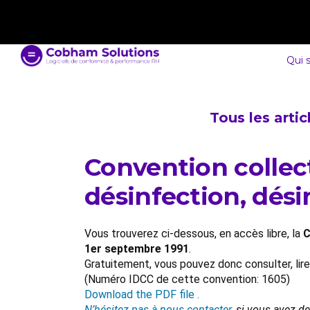
contact@cobham-solutions.com
0805 030 243
Qui 
Tous les arti
Convention collect
désinfection, dési
Vous trouverez ci-dessous, en accès libre, la
C
1er septembre 1991
.
Gratuitement, vous pouvez donc consulter, lir
(Numéro IDCC de cette convention: 1605)
Download the PDF file .
N’hésitez pas à nous contacter
, si vous avez d