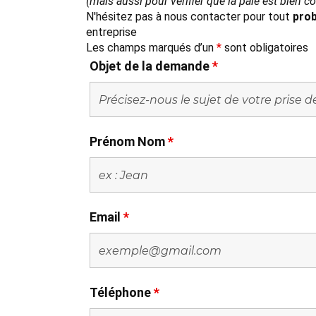
(mais aussi pour vérifier que la paie est bien 
N'hésitez pas à nous contacter pour tout
prob
entreprise
Les champs marqués d’un
*
sont obligatoires
Objet de la demande
*
Prénom Nom
*
Email
*
Téléphone
*