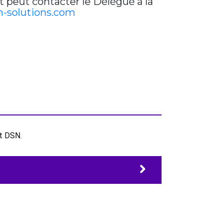
t peut contacter le Délégué à la
-solutions.com
et DSN.