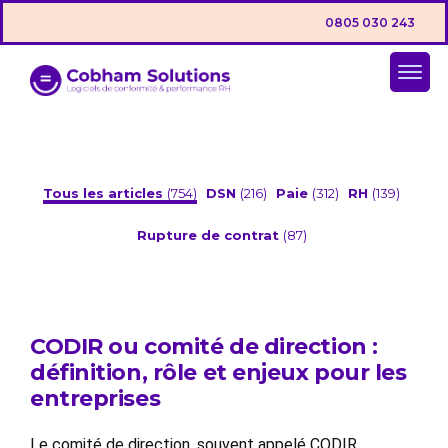
0805 030 243
Tous les articles
(754)
DSN
(216)
Paie
(312)
RH
(139)
Rupture de contrat
(87)
CODIR ou comité de direction :
définition, rôle et enjeux pour les
entreprises
Le comité de direction, souvent appelé CODIR,