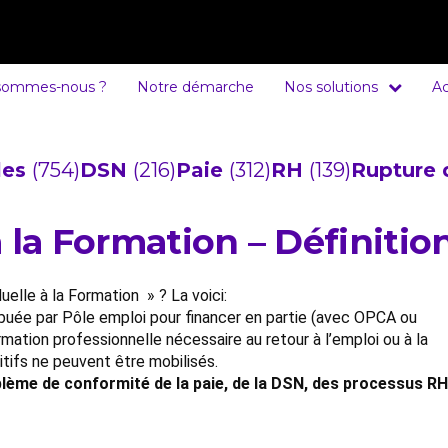
sommes-nous ?
Notre démarche
Nos solutions
Ac
cles
(754)
DSN
(216)
Paie
(312)
RH
(139)
Rupture 
à la Formation – Définitio
duelle à la Formation » ? La voici:
tribuée par Pôle emploi pour financer en partie (avec OPCA ou
rmation professionnelle nécessaire au retour à l’emploi ou à la
itifs ne peuvent être mobilisés.
lème de conformité de la paie, de la DSN, des processus RH