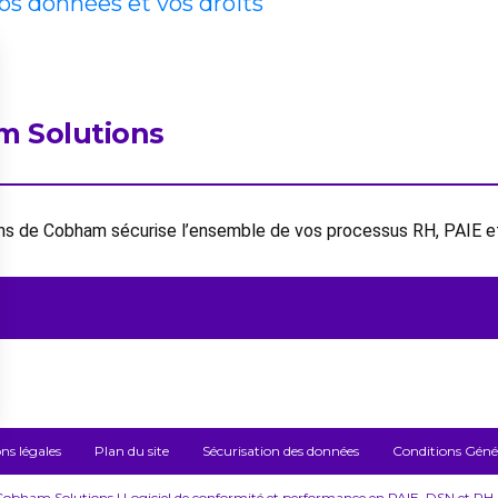
vos données et vos droits
m Solutions
ions de Cobham sécurise l’ensemble de vos processus RH, PAIE 
ns légales
Plan du site
Sécurisation des données
Conditions Généra
bham Solutions | Logiciel de conformité et performance en PAIE, DSN et RH – 