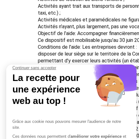
Activités ayant trait aux transports de person
taxi, etc.) ;
Activités médicales et paramédicales ne figur
Activités n’ayant, plus largement, pas une voc
Objectif de l’aide: Accompagner financièrement
Ce dispositif est mobilisable jusqu’au 30 juin 2
Conditions de l’aide: Les entreprises devront :
disposer de leur siège sur le territoire de la 
permettant d’y exercer leurs activités (un ét
être en situation économique et financière sain
être en conformité avec l’ensemble des réglement
avoir un chiffre d’affaires qui n’excède pas les 
avoir une surface de vente qui n’excède pas le
maintenir l’investissement aidé pendant une du
sortir la subvention des produits distribuable
maintenir l’emploi sur une durée de 3 ans (sau
informer le CSE de l’octroi d’une aide publique
Un reste à charge minimum de 20 % s’impose au
Les dépenses devront être comprises entre 2 
Montant de l’aide: Subvention représentant 30 