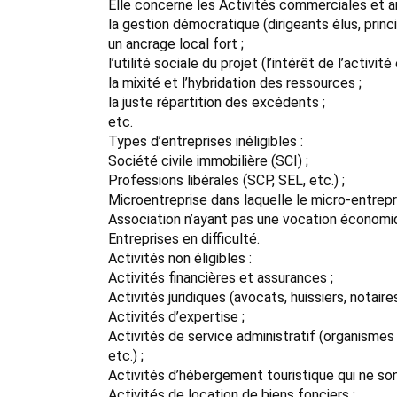
Elle concerne les Activités commerciales et ar
la gestion démocratique (dirigeants élus, princi
un ancrage local fort ;
l’utilité sociale du projet (l’intérêt de l’activi
la mixité et l’hybridation des ressources ;
la juste répartition des excédents ;
etc.
Types d’entreprises inéligibles :
Société civile immobilière (SCI) ;
Professions libérales (SCP, SEL, etc.) ;
Microentreprise dans laquelle le micro-entrepre
Association n’ayant pas une vocation économi
Entreprises en difficulté.
Activités non éligibles :
Activités financières et assurances ;
Activités juridiques (avocats, huissiers, notaires,
Activités d’expertise ;
Activités de service administratif (organisme
etc.) ;
Activités d’hébergement touristique qui ne sont
Activités de location de biens fonciers ;