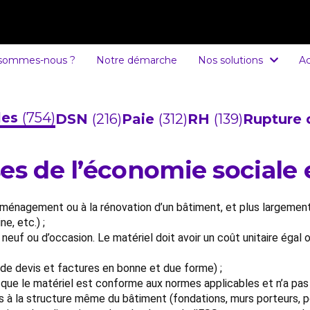
 sommes-nous ?
Notre démarche
Nos solutions
Ac
cles
(754)
DSN
(216)
Paie
(312)
RH
(139)
Rupture 
es de l’économie sociale e
ménagement ou à la rénovation d’un bâtiment, et plus largement 
ne, etc.) ;
euf ou d’occasion. Le matériel doit avoir un coût unitaire égal o
e de devis et factures en bonne et due forme) ;
que le matériel est conforme aux normes applicables et n’a pas 
iés à la structure même du bâtiment (fondations, murs porteurs, po