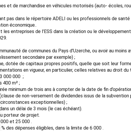
nes et de marchandise en véhicules motorisés (auto- écoles, rou
ant pas dans le répertoire ADELI ou les professionnels de sant
ation économique..
 les entreprises de l’ESS dans la création ou le développement 
029.
Communauté de communes du Pays d’Uzerche, ou avoir au moins avoir
ablissement secondaire par exemple) ;
e, dotée de capitaux propres positifs, quelle que soit leur forme 
ations en vigueur, en particulier, celles relatives au droit du tr
3 000 000  ;
s 400 m² ;
rée minimum de trois ans à compter de la date de fin d’opération
s (clause de non-versement de dividendes issus de la subvention p
f circonstances exceptionnelles) ;
 dans un délai de 3 mois (le cas échéant).
 porteur de projet.
000 et 25 000 .
% des dépenses éligibles, dans la limite de 6 000 .