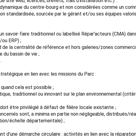
site web, licences, brevets, frais d’installation etc.). .
 la dynamique du centre-bourg et non considérées comme un com
 standardisée, sourcée par le gérant et/ou ses équipes valoris
un savoir-faire traditionnel ou labellisé Répar’acteurs (CMA) dans
/ou ERP) ;
 de la centralité de référence et hors galeries/zones commerci
 du bassin de vie ;
.
stratégique en lien avec les missions du Parc :
quand cela est possible ;
ue, traditionnel ou innovant sur le plan environnemental (critères
t être privilégié à défaut de filière locale existante ;
ncernés sont, a minima en partie non négligeable, distribués/ré
tion/échelle départementale) ;
 d’une démarche circulaire : activités en lien avec la réparation,