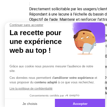
:
Directement sollicitable par les usagers/clients
Répondant à une lacune à l’échelle du bassin de
Objectif de l’aide: Maintenir et renforcer l’att
Soutenir l’artisanat local et ses filières les p
territoire ;
Faire en sorte que le renforcement de l’économi
Conditions de l’aide: Les structures bénéficiai
de bilan annuel ne doit pas excéder 2 millions 
Montant de l’aide: Subvention représentant 30 
Bonus :
Bonus Valeurs Parc : taux d’intervention maxim
aux entreprises déjà labellisées
Bonus aux activités qui cumulent plusieurs profi
d’intervention maximum fixé à 40 %, montant m
Source: Consulter la page des aides au dévelo
chevreuse.fr/le-fonctionnement/les-aides/10