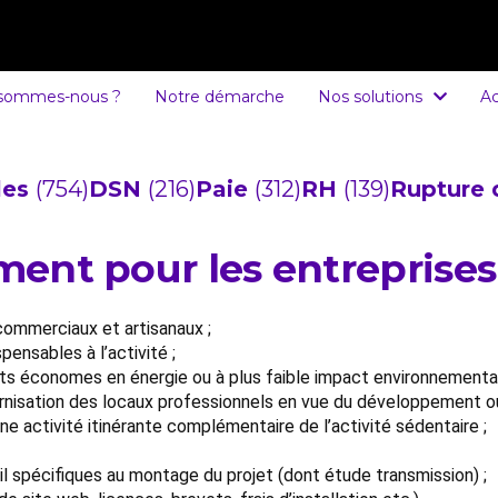
 sommes-nous ?
Notre démarche
Nos solutions
Ac
cles
(754)
DSN
(216)
Paie
(312)
RH
(139)
Rupture 
ement pour les entreprises
commerciaux et artisanaux ;
ensables à l’activité ;
ts économes en énergie ou à plus faible impact environnemental
sation des locaux professionnels en vue du développement ou de 
ne activité itinérante complémentaire de l’activité sédentaire ;
il spécifiques au montage du projet (dont étude transmission) ;