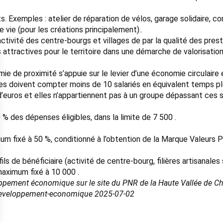
. Exemples : atelier de réparation de vélos, garage solidaire, conc
 vie (pour les créations principalement)..
ractivité des centre-bourgs et villages de par la qualité des pres
lus attractives pour le territoire dans une démarche de valorisatio
e de proximité s’appuie sur le levier d’une économie circulaire 
res doivent compter moins de 10 salariés en équivalent temps plei
d’euros et elles n’appartiennent pas à un groupe dépassant ces s
% des dépenses éligibles, dans la limite de 7 500 .
um fixé à 50 %, conditionné à l’obtention de la Marque Valeurs 
ls de bénéficiaire (activité de centre-bourg, filières artisanales
aximum fixé à 10 000 .
ppement économique sur le site du PNR de la Haute Vallée de Ch
-developpement-economique 2025-07-02