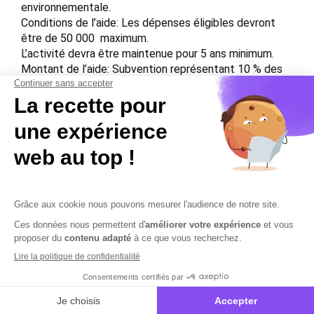
environnementale.
Conditions de l’aide: Les dépenses éligibles devront
être de 50 000  maximum.
L’activité devra être maintenue pour 5 ans minimum.
Montant de l’aide: Subvention représentant 10 % des
investissements éligibles, dans la limite de 5 000 .
Pour les filières stratégiques : subvention représentant
20 % des investissements éligibles, dans la limite de
10 000 .
Contactez-nous
Mentions légales
Plan du site
Sécurisation des données
Conditions Générales de Vente et d’Utilisation
Copyright © 2026 Cobham Solutions | Logiciel de conformité et
performance en PAIE, DSN et RH – Tous droits réservés