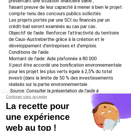
présentant une situation financière saine ;
faisant preuve de leur capacité à mener à bien le projet
compte-tenu des concours publics sollicités.
Les projets portés par une SCI ou financés par un
crédit-bail seront examinés au cas par cas..
Objectif de l’aide: Renforcer l’attractivité du territoire
de Caux-Austreberthe grâce à la création et le
développement d’entreprises et d’emplois.
Conditions de l’aide:
Montant de l’aide: Aide plafonnée à 80 000 .
Il peut être accordé une bonification environnementale
pour les projet les plus verts égale à 2,5% du total
investi (dans la limite de 50 % des investissements
réalisés sur la partie environnementale .
Source: Consulter la présentation de l’aide à
l’immobilier d’entreprise sur le site de la Communauté
de Communes de Caux-Austreberthe.
https://www.caux-austreberthe.fr/wp-
content/uploads/2023/10/DL-20_Aide-immobilier-
entreprise_Reglement_PA.pdf 2024-07-31