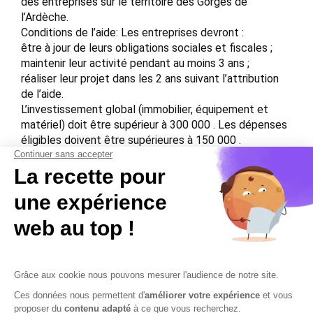
des entreprises sur le territoire des Gorges de
l’Ardèche.
Conditions de l’aide: Les entreprises devront :
être à jour de leurs obligations sociales et fiscales ;
maintenir leur activité pendant au moins 3 ans ;
réaliser leur projet dans les 2 ans suivant l’attribution
de l’aide.
L’investissement global (immobilier, équipement et
matériel) doit être supérieur à 300 000 . Les dépenses
éligibles doivent être supérieures à 150 000 .
Montant de l’aide: Subvention de 10 000  maximum.
Une entreprise ne pourra pas bénéficier de l’aide pour
un même bâtiment pendant une période de 5 ans après
l’attribution.
Source:
Contactez-nous
Mentions légales
Plan du site
Sécurisation des données