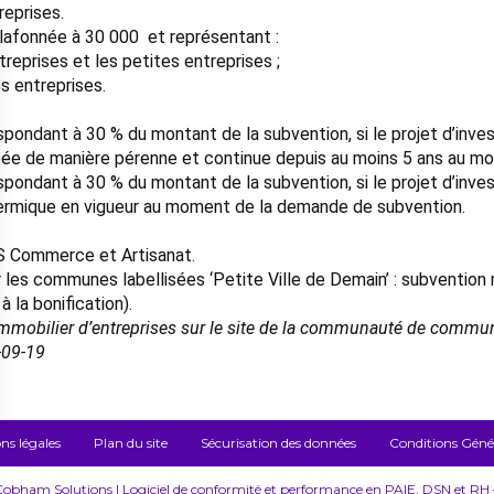
reprises.
lafonnée à 30 000  et représentant :
reprises et les petites entreprises ;
s entreprises.
ondant à 30 % du montant de la subvention, si le projet d’invest
upée de manière pérenne et continue depuis au moins 5 ans au 
pondant à 30 % du montant de la subvention, si le projet d’inves
hermique en vigueur au moment de la demande de subvention.
SS Commerce et Artisanat.
r les communes labellisées ‘Petite Ville de Demain’ : subventio
 à la bonification).
l’immobilier d’entreprises sur le site de la communauté de commun
-09-19
ns légales
Plan du site
Sécurisation des données
Conditions Généra
bham Solutions | Logiciel de conformité et performance en PAIE, DSN et RH – 