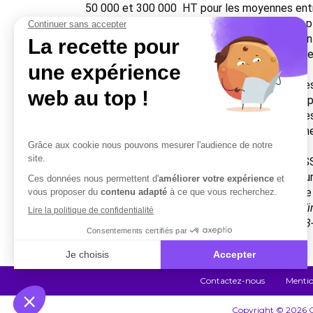
50 000 et 300 000  HT pour les moyennes ent
Montant de l’aide: Cas généraux : subvention p
20 % des dépenses éligibles pour les micro-ent
10 % des dépenses éligibles pour les moyenne
Bonus :
bonus d’un montant de 9 000  maximum, corresp
industrielle, artisanale ou commerciale inocc
bonus d’un montant de 9 000  maximum, corres
énergétique supérieure à la réglementation t
Ces deux bonus sont cumulables.
Ce dispositif n’est pas cumulable avec le PA
Cas des projets immobiliers majeurs portés su
éligibles, dans la limite de 50 000  (non éligible
Source: Consulter la présentation de l’aide à 
breizh.fr/aide-a-limmobilier-dentreprises/ 2023
Contactez-nous
Mentio
Copyright © 2026 Co