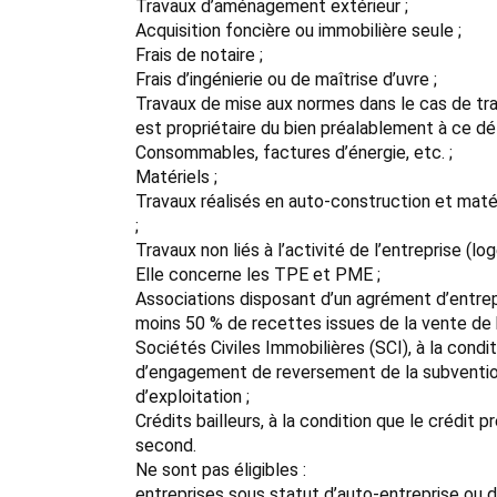
Travaux d’aménagement extérieur ;
Acquisition foncière ou immobilière seule ;
Frais de notaire ;
Frais d’ingénierie ou de maîtrise d’uvre ;
Travaux de mise aux normes dans le cas de trav
est propriétaire du bien préalablement à ce dél
Consommables, factures d’énergie, etc. ;
Matériels ;
Travaux réalisés en auto-construction et matér
;
Travaux non liés à l’activité de l’entreprise (l
Elle concerne les TPE et PME ;
Associations disposant d’un agrément d’entrepr
moins 50 % de recettes issues de la vente de b
Sociétés Civiles Immobilières (SCI), à la condi
d’engagement de reversement de la subvention s
d’exploitation ;
Crédits bailleurs, à la condition que le crédit p
second.
Ne sont pas éligibles :
entreprises sous statut d’auto-entreprise ou d