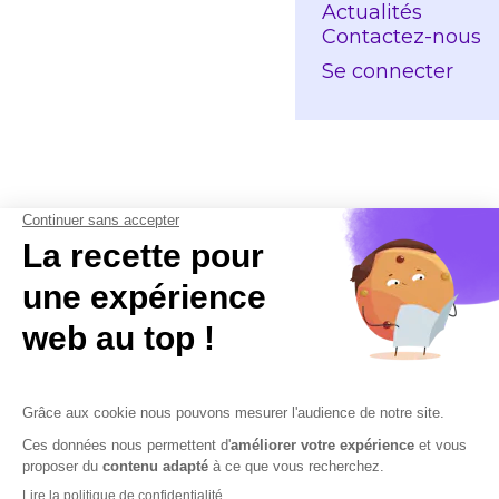
Actualités
Lecteur DSN by
Contactez-nous
DSN by Cobham
Paie by Cobham
Se connecter
RH by Cobham
Rupture by Cob
Rupture by Cob
RH by Cobham
Lecteur DSN by