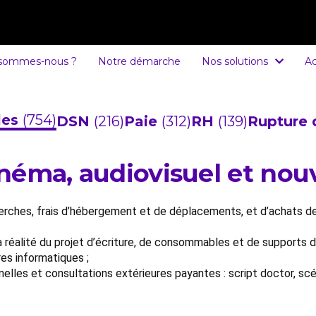
 sommes-nous ?
Notre démarche
Nos solutions
Ac
cles
(754)
DSN
(216)
Paie
(312)
RH
(139)
Rupture 
cinéma, audiovisuel et no
erches, frais d’hébergement et de déplacements, et d’achats de
 réalité du projet d’écriture, de consommables et de supports d
es informatiques ;
elles et consultations extérieures payantes : script doctor, scé