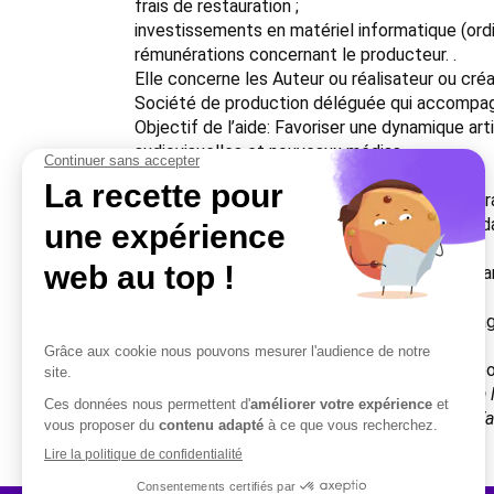
frais de restauration ;
investissements en matériel informatique (ordi
rémunérations concernant le producteur. .
Elle concerne les Auteur ou réalisateur ou cré
Société de production déléguée qui accompagn
Objectif de l’aide: Favoriser une dynamique a
audiovisuelles et nouveaux médias.
Conditions de l’aide: Le bénéficiaire devra :
– résider ou avoir son siège social en région Gr
– réaliser une part significative de dépenses d
d’autre part ;
– s’engager à favoriser la promotion du film
d’apprentis.
Montant de l’aide: – Ecriture d’un court métrag
minutes) : 5 000  maximum.
Un auteur ou un producteur ne pourra pas dépo
Source: Consulter la fiche du dispositif Aide à 
https://www.grandest.fr/vos-aides-regionales/