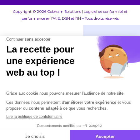
Copyright © 2026 Cobham Solutions | Logiciel de conformité et
performance en PAIE, DSN et RH – Tous droits réservés
Qui sommes-nou
Notre démarche
Nos solutions
Actualités
Lecteur DSN by
Contactez-nous
DSN by Cobham
Paie by Cobham
Se connecter
RH by Cobham
Rupture by Cob
Rupture by Cob