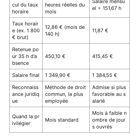
Salaire mensu
cul du taux
heures réelles du
el ÷ 151,67 h
horaire
mois
Taux horair
12,86 € (mois de
e (ex. 1 800
11,87 €
140 h)
€ brut)
Retenue po
ur 35 h d’a
450,10 €
415,45 €
bsence
Salaire final
1 349,90 €
1 384,55 €
Reconnaiss
Méthode de droit
Admise si plus
ance juridiq
commun, la plus
favorable au s
ue
employée
alarié
Mois à faible n
Quand la pr
Mois standard
ombre de jour
ivilégier
s ouvrés