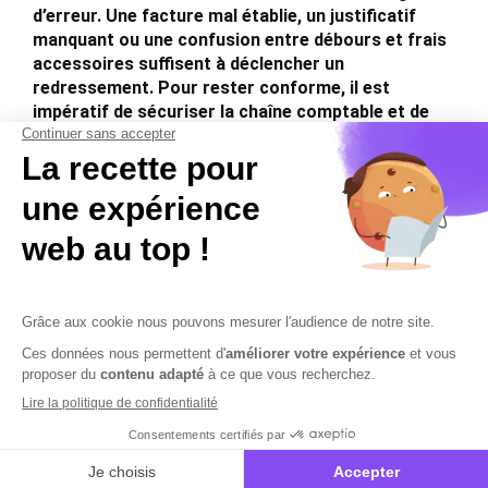
d’erreur. Une facture mal établie, un justificatif
manquant ou une confusion entre débours et frais
accessoires suffisent à déclencher un
redressement. Pour rester conforme, il est
impératif de sécuriser la chaîne comptable et de
respecter scrupuleusement les règles de TVA.
Dans un contexte où les contrôles fiscaux
s’intensifient, traiter la refacturation à la légère
revient à créer soi-même des ennuis potentiels
avec l’administration fiscale !
Contactez-nous
Mentions légales
Plan du site
Sécurisation des données
Conditions Générales de Vente et d’Utilisation
Copyright © 2026 Cobham Solutions | Logiciel de conformité et
performance en PAIE, DSN et RH – Tous droits réservés