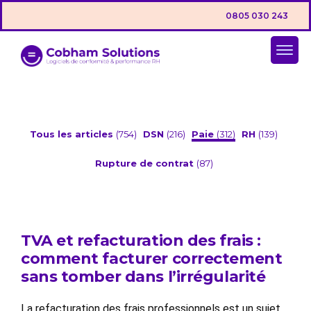
0805 030 243
Tous les articles
(754)
DSN
(216)
Paie
(312)
RH
(139)
Rupture de contrat
(87)
TVA et refacturation des frais :
comment facturer correctement
sans tomber dans l’irrégularité
La refacturation des frais professionnels est un sujet