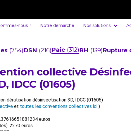
sommes-nous ?
Notre démarche
Nos solutions
Ac
Paie
(312)
cles
(754)
DSN
(216)
RH
(139)
Rupture 
vention collective Désinfe
D, IDCC (01605)
ion dératisation désinsectisation 3D, IDCC (01605)
ective
et
toutes les conventions collectives ici
)
257.37616651881234 euros
dés): 2270 euros