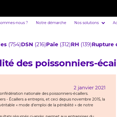
sommes-nous ?
Notre démarche
Nos solutions
Ac
cles
(754)
DSN
(216)
Paie
(312)
RH
(139)
Rupture 
lité des poissonniers-écai
2 janvier 2021
Confédération nationale des poissonniers-écaillers.
rs - Écaillers a entrepris, et ceci depuis novembre 2015, la
véritable « mode d’emploi de la pénibilité » de notre
ésultats résumés ci-après, permet aux entreprises du