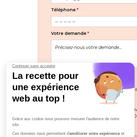
Téléphone
*
Votre demande
*
Les informations recueillies à partir de
pour gérer votre demande.
Pour toute question ou remarque relative
Délégué à la protection des données (DPO
solutions.com
En savoir plus sur la gestion de vos donn