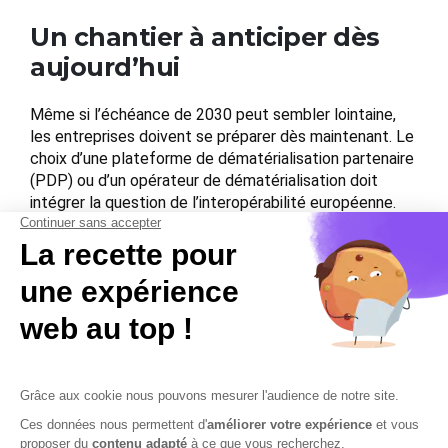
Un chantier à anticiper dès
aujourd’hui
Même si l’échéance de 2030 peut sembler lointaine,
les entreprises doivent se préparer dès maintenant. Le
choix d’une plateforme de dématérialisation partenaire
(PDP) ou d’un opérateur de dématérialisation doit
intégrer la question de l’interopérabilité européenne.
Les experts-comptables devront accompagner leurs
clients dans cette anticipation, tandis que les avocats
d’affaires devront sécuriser les contrats
transfrontaliers face à cette nouvelle transparence
fiscale.
Contactez-nous
Mentions légales
Plan du site
Sécurisation des données