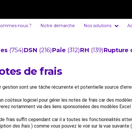
sommes-nous ?
Notre démarche
Nos solutions
Ac
cles
(754)
DSN
(216)
Paie
(312)
RH
(139)
Rupture 
tes de frais
r gestion sont une tâche récurrente et potentielle source d’erre
n coûteux logiciel pour gérer les notes de frais car des modèle
verez notamment via des liens sponsorisées des modèles Excel 
 frais suffit cependant car il a toutes les fonctionnalités atte
iption des frais
) comme vous pouvez le voir sur la vue suivante (i