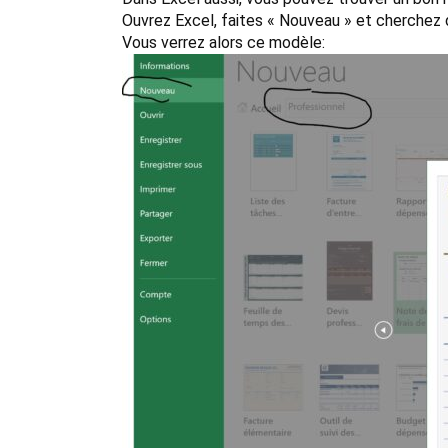
Ouvrez Excel, faites « Nouveau » et cherchez d
Vous verrez alors ce modèle: