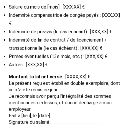
Salaire du mois de [mois] : [XXX,XX] €
Indemnité compensatrice de congés payés : [XXX,XX]
€
Indemnité de préavis (le cas échéant) : [XXX,XX] €
Indemnité de fin de contrat / de licenciement /
transactionnelle (le cas échéant) : [XXX,XX] €
Primes éventuelles (13e mois, etc.) : [XXX,XX] €
Autres : [XXX,XX] €
Montant total net versé
: [XXXX,XX] €
Le présent reçu est établi en double exemplaire, dont
un m’a été remis ce jour.
Je reconnais avoir perçu l’intégralité des sommes
mentionnées ci-dessus, et donne décharge à mon
employeur.
Fait à [lieu], le [date].
Signature du salarié : ___________________