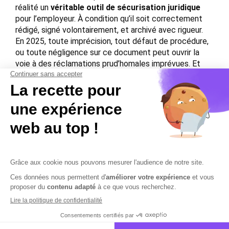
réalité un
véritable outil de sécurisation juridique
pour l’employeur. À condition qu’il soit correctement
rédigé, signé volontairement, et archivé avec rigueur.
En 2025, toute imprécision, tout défaut de procédure,
ou toute négligence sur ce document peut ouvrir la
voie à des réclamations prud’homales imprévues. Et
comme toujours,
ce n’est pas le salarié qui doit
prouver l’erreur, mais l’employeur qui doit
démontrer sa conformité
.
Faites auditer vos
ruptures de contrats, fiches de paie et pratiques
RH !
Contactez-nous
Mentions légales
Plan du site
Sécurisation des données
Conditions Générales de Vente et d’Utilisation
Copyright © 2026 Cobham Solutions | Logiciel de conformité et