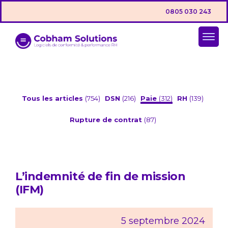
0805 030 243
Tous les articles
(754)
DSN
(216)
Paie
(312)
RH
(139)
Rupture de contrat
(87)
L’indemnité de fin de mission
(IFM)
5 septembre 2024