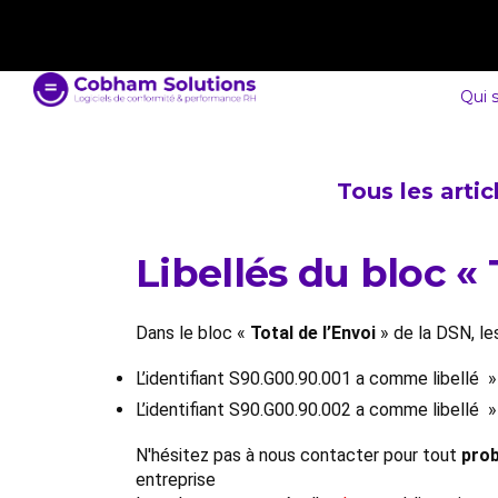
contact@cobham-solutions.com
0805 030 243
Qui 
Tous les arti
Libellés du bloc « 
Dans le bloc «
Total de l’Envoi
» de la DSN, les
L’identifiant S90.G00.90.001 a comme libellé 
L’identifiant S90.G00.90.002 a comme libellé
N'hésitez pas à nous contacter pour tout
prob
entreprise