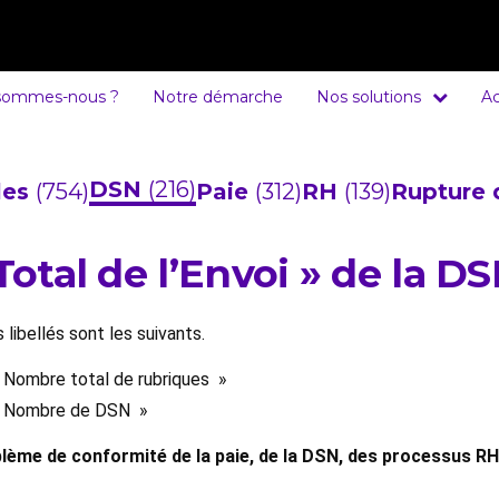
sommes-nous ?
Notre démarche
Nos solutions
Ac
DSN
(216)
cles
(754)
Paie
(312)
RH
(139)
Rupture 
Total de l’Envoi » de la D
 libellés sont les suivants.
» Nombre total de rubriques »
 » Nombre de DSN »
lème de conformité de la paie, de la DSN, des processus RH