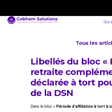
contact@cobham-solutions.com
0805 030 243
Qui 
Tous les arti
Libellés du bloc « 
retraite complémen
déclarée à tort p
de la DSN
Dans le bloc «
Période d’affiliation à tort 