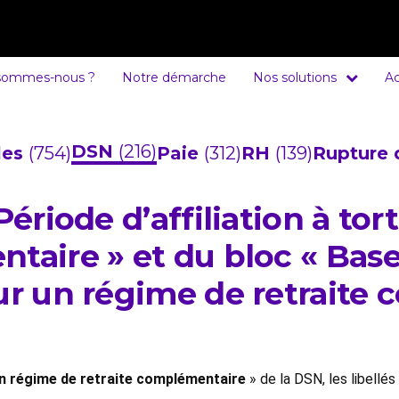
sommes-nous ?
Notre démarche
Nos solutions
Ac
DSN
(216)
cles
(754)
Paie
(312)
RH
(139)
Rupture 
Période d’affiliation à to
taire » et du bloc « Base
our un régime de retraite
à un régime de retraite complémentaire
» de la DSN, les libellés