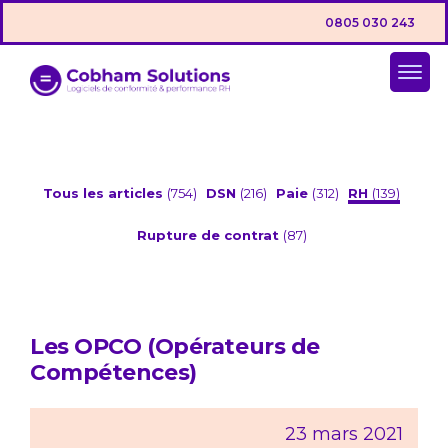
0805 030 243
Tous les articles
(754)
DSN
(216)
Paie
(312)
RH
(139)
Rupture de contrat
(87)
Les OPCO (Opérateurs de
Compétences)
23 mars 2021