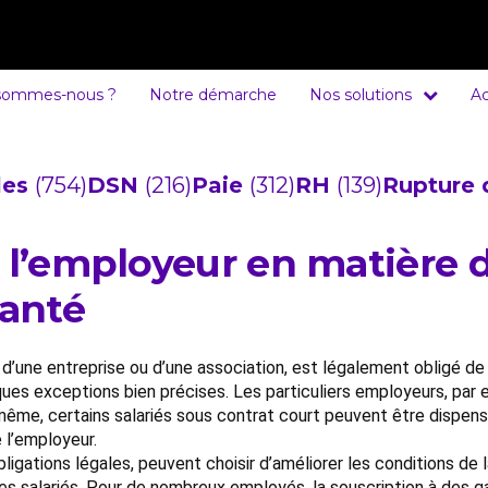
sommes-nous ?
Notre démarche
Nos solutions
Ac
cles
(754)
DSN
(216)
Paie
(312)
RH
(139)
Rupture 
e l’employeur en matière 
anté
e d’une entreprise ou d’une association, est légalement obligé de
ques exceptions bien précises. Les particuliers employeurs, par
 même, certains salariés sous contrat court peuvent être dispens
 l’employeur.
ligations légales, peuvent choisir d’améliorer les conditions de
es salariés. Pour de nombreux employés, la souscription à des g