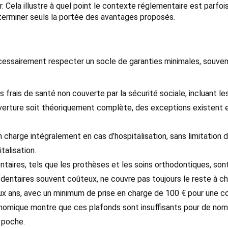
. Cela illustre à quel point le contexte réglementaire est parfois
terminer seuls la portée des avantages proposés.
essairement respecter un socle de garanties minimales, souvent
 des frais de santé non couverte par la sécurité sociale, incluant 
rture soit théoriquement complète, des exceptions existent et i
 en charge intégralement en cas d’hospitalisation, sans limitation d
talisation.
dentaires, tels que les prothèses et les soins orthodontiques, so
s dentaires souvent coûteux, ne couvre pas toujours le reste à c
ux ans, avec un minimum de prise en charge de 100 € pour une cor
onomique montre que ces plafonds sont insuffisants pour de nomb
r poche.