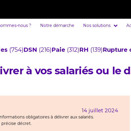
sommes-nous ?
Notre démarche
Nos solutions
Ac
cles
(754)
DSN
(216)
Paie
(312)
RH
(139)
Rupture 
vrer à vos salariés ou le 
14 juillet 2024
informations obligatoires à délivrer aux salariés.
e précise décret.