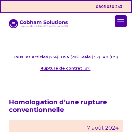
0805 030 243
Tous les articles
(754)
DSN
(216)
Paie
(312)
RH
(139)
Rupture de contrat
(87)
Homologation d’une rupture
conventionnelle
7 août 2024