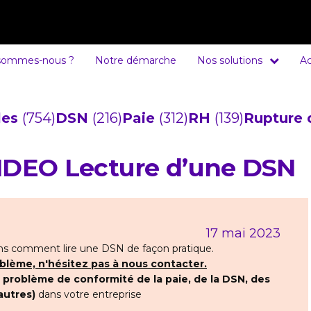
sommes-nous ?
Notre démarche
Nos solutions
Ac
cles
(754)
DSN
(216)
Paie
(312)
RH
(139)
Rupture 
DEO Lecture d’une DSN
17 mai 2023
ons comment lire une DSN de façon pratique.
blème, n'hésitez pas à nous contacter.
t
problème de conformité de la paie, de la DSN, des
autres)
dans votre entreprise