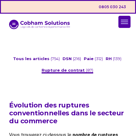
0805 030 243
Tous les articles
(754)
DSN
(216)
Paie
(312)
RH
(139)
Rupture de contrat
(87)
Évolution des ruptures
conventionnelles dans le secteur
du commerce
Vous trouverez ci-dessous le
nombre de ruptures