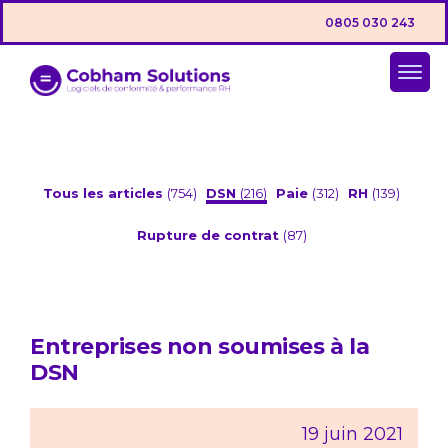
0805 030 243
Tous les articles
(754)
DSN
(216)
Paie
(312)
RH
(139)
Rupture de contrat
(87)
Entreprises non soumises à la
DSN
19 juin 2021