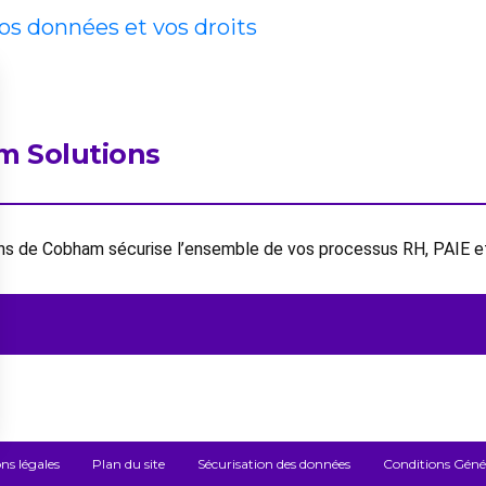
vos données et vos droits
m Solutions
ions de Cobham sécurise l’ensemble de vos processus RH, PAIE 
ns légales
Plan du site
Sécurisation des données
Conditions Généra