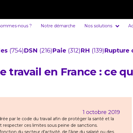
sommes-nous ?
Notre démarche
Nos solutions
Ac
cles
(754)
DSN
(216)
Paie
(312)
RH
(139)
Rupture 
 travail en France : ce q
1 octobre 2019
ée par le code du travail afin de protéger la santé et la
it respecter ces limites sous peine de sanctions.
nction du secteur d'activité, de l'âge du salarié ou des