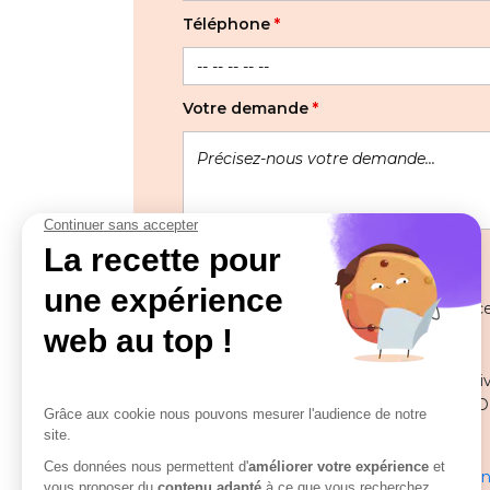
Téléphone
*
Votre demande
*
Les informations recueillies à partir de
pour gérer votre demande.
Pour toute question ou remarque relative
Délégué à la protection des données (DPO
solutions.com
En savoir plus sur la gestion de vos donn